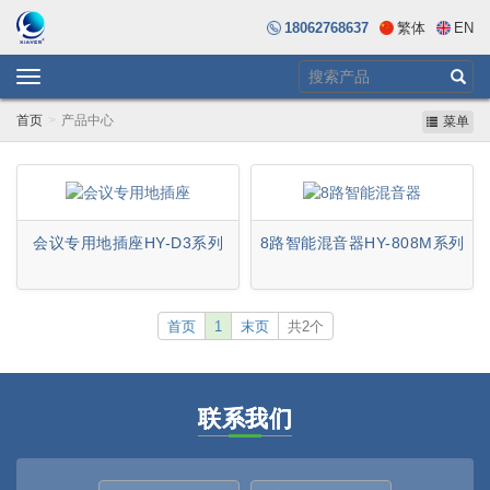
18062768637
繁体
EN
Toggle
navigation
首页
产品中心
菜单
会议专用地插座HY-D3系列
8路智能混音器HY-808M系列
首页
1
末页
共2个
联系我们