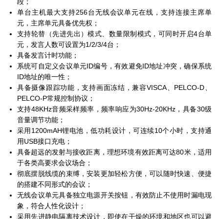
段；
单台主机最大支持256台无线会议单元在线，支持连接主席单
元，主席单元具备优先权；
支持轮替（先进先出）模式、数量限制模式，可同时开启4台单
元，发言人数可设置为1/2/3/4台；
具备发言计时功能；
系统可自定义会议单元ID编号，有效避免ID地址冲突，确保系统
ID地址的唯一性；
具备摄像跟踪功能，支持画面冻结，兼容VISCA、PELCO-D、
PELCO-P常规控制协议；
支持48KHz音频采样频率，频率响应为30Hz-20KHz，具备30级
音量调节功能；
采用1200mAH锂电池，低功耗设计，可连续10个小时，支持通
用USB接口充电；
具备超远的发射与接收距离，理想环境有效距离可达80米，适用
于各类高要求会议场合；
彻底摆脱线缆的束缚，安装更加轻松方便，可以随时快速、便捷
的搭建不同形式的会议；
无线会议单元具备独立电源开关按钮，有效防止不使用时漏电现
象，符合人性化设计；
采用先进静电隔离技术设计，即使在干燥的环境和地区也可以避