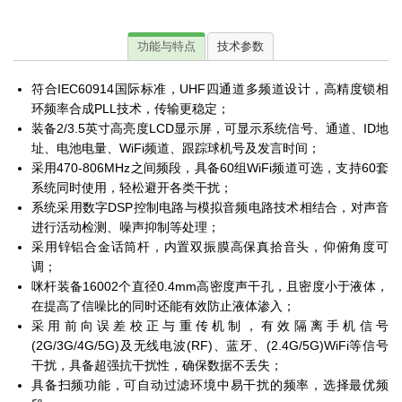
功能与特点
技术参数
符合IEC60914国际标准，UHF四通道多频道设计，高精度锁相
环频率合成PLL技术，传输更稳定；
装备2/3.5英寸高亮度LCD显示屏，可显示系统信号、通道、ID地
址、电池电量、WiFi频道、跟踪球机号及发言时间；
采用470-806MHz之间频段，具备60组WiFi频道可选，支持60套
系统同时使用，轻松避开各类干扰；
系统采用数字DSP控制电路与模拟音频电路技术相结合，对声音
进行活动检测、噪声抑制等处理；
采用锌铝合金话筒杆，内置双振膜高保真拾音头，仰俯角度可
调；
咪杆装备16002个直径0.4mm高密度声干孔，且密度小于液体，
在提高了信噪比的同时还能有效防止液体渗入；
采用前向误差校正与重传机制，有效隔离手机信号
(2G/3G/4G/5G)及无线电波(RF)、蓝牙、(2.4G/5G)WiFi等信号
干扰，具备超强抗干扰性，确保数据不丢失；
具备扫频功能，可自动过滤环境中易干扰的频率，选择最优频