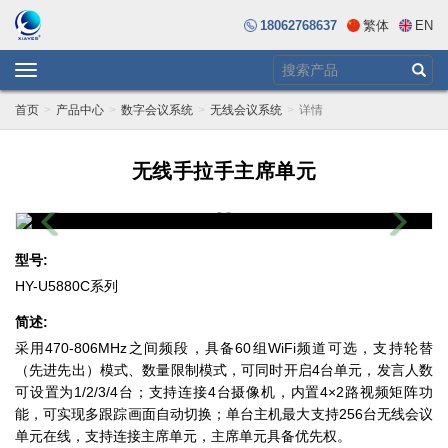
18062768637
繁体
EN
Toggle
navigation
首页
产品中心
数字会议系统
无线会议系统
详情
无线手拉手主席单元
Previous
Next
型号:
HY-U5880C系列
简述:
采用470-806MHz之间频段，具备60组WiFi频道可选，支持轮替
（先进先出）模式、数量限制模式，可同时开启4台单元，发言人数
可设置为1/2/3/4台；支持连接4台摄像机，内置4×2路视频矩阵功
能，可实现多跟踪画面自动切换；单台主机最大支持256台无线会议
单元在线，支持连接主席单元，主席单元具备优先权。