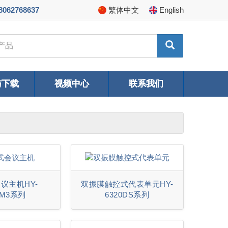
8062768637
繁体
中文
En
glish
与下载
视频中心
联系我们
议主机HY-
双振膜触控式代表单元HY-
0M3系列
6320DS系列